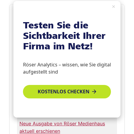
×
Die letzten News
Testen Sie die
Digitale Screens: Warum der Supermarkt
Sichtbarkeit Ihrer
zu den spannendsten Werbestandorten
Firma im Netz!
gehört
Röser wird Quantenpionier für die
Röser Analytics – wissen, wie Sie digital
Hochschule Karlsruhe
aufgestellt sind
Erweiterung unserer Produktpalette:
Spotify Ads bringen gute Laune - und
KOSTENLOS CHECKEN
„Glücksgefühle“!
Für alle Seiten ein Gewinn: Die neuen
Pfarrmagazine
Neue Ausgabe von Röser Medienhaus
aktuell erschienen