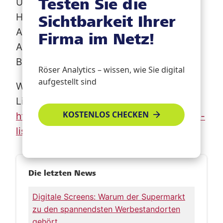
Testen Sie die
Unternehmen aufrufen:
+ 12%
Häufigkeit der Website-Besuche:
+ 11%
Sichtbarkeit Ihrer
Anzahl von Anrufern:
+ 6%
Firma im Netz!
Anzahl der Detailaufrufe des Google
Business Profils:
+ 29%
Röser Analytics – wissen, wie Sie digital
aufgestellt sind
Weitere Informationen zum Röser Local
Listing sind abrufbar unter
KOSTENLOS CHECKEN
https://www.roeser-medienhaus.de/local-
listing/
Die letzten News
Digitale Screens: Warum der Supermarkt
zu den spannendsten Werbestandorten
gehört