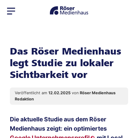
Zur
Zum
Navigation
Seiteninhalt
springen
springen
Das Röser Medienhaus
legt Studie zu lokaler
Sichtbarkeit vor
Veröffentlicht am
12.02.2025
von
Röser Medienhaus
Redaktion
Die aktuelle Studie aus dem Röser
Medienhaus zeigt: ein optimiertes
Google Unternehmensprofil
mit Local