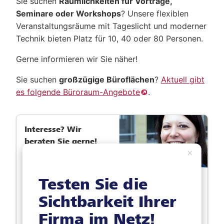
Sie suchen
Räumlichkeiten für Vorträge,
Seminare oder Workshops
? Unsere flexiblen
Veranstaltungsräume mit Tageslicht und moderner
Technik bieten Platz für 10, 40 oder 80 Personen.
Gerne informieren wir Sie näher!
Sie suchen
großzügige Büroflächen
?
Aktuell gibt
es folgende Büroraum-Angebote
.
Interesse? Wir
beraten Sie gerne!
×
Lisa Jüllig
Testen Sie die
Abteilung PRO - Personal,
Raum u. Organisation
Sichtbarkeit Ihrer
ljuellig@roeser-online.de
Firma im Netz!
Tel.:
(07 21) 37 19 - 203