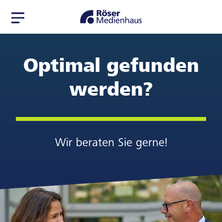
Zur
Zum
Navigation
Seiteninhalt
springen
springen
Optimal gefunden
werden?
Wir beraten Sie gerne!