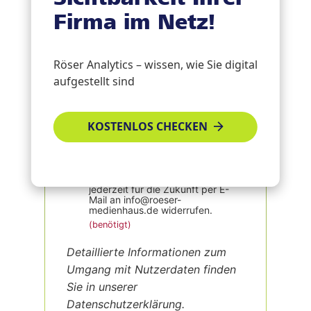
Firma im Netz!
Aufgrund des hohen Formular-
Spam Aufkommens bitten wir Sie,
diese kleine Rechenaufgabe zu
Röser Analytics – wissen, wie Sie digital
aufgestellt sind
lösen
Ich stimme zu, dass meine
Angaben aus dem Formular zur
KOSTENLOS CHECKEN
Beantwortung meiner Anfrage
erhoben und verarbeitet werden.
Die Daten werden nach
abgeschlossener Bearbeitung
Ihrer Anfrage gelöscht. Hinweis:
Sie können Ihre Einwilligung
jederzeit für die Zukunft per E-
Mail an info@roeser-
medienhaus.de widerrufen.
Detaillierte Informationen zum
Umgang mit Nutzerdaten finden
Sie in unserer
Datenschutzerklärung.