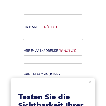
IHR NAME
IHRE E-MAIL-ADRESSE
IHRE TELEFONNUMMER
×
Testen Sie die
WAS ERGIBT 3 + 5?
Sichtbarkeit Ihrer