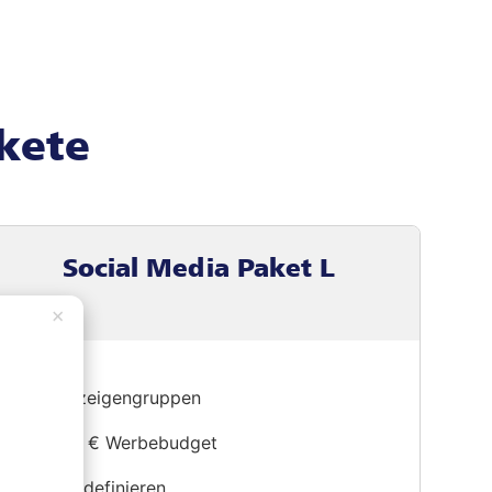
kete
Social Media Paket L
×
3 Anzeigengruppen
2600 € Werbebudget
Ziele definieren