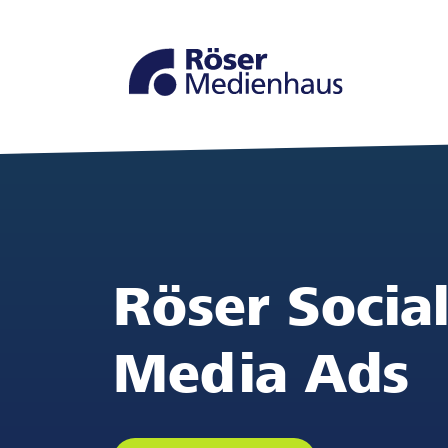
Zur
Zum
Navigation
Seiteninhalt
springen
springen
Röser Socia
Media Ads