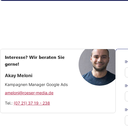
Interesse? Wir beraten Sie
I
gerne!
Akay Meloni
Kampagnen Manager Google Ads
I
ameloni@roeser-media.de
Tel.:
(07 21) 37 19 - 238
I