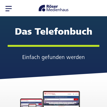
Zur
Zum
Navigation
Seiteninhalt
springen
springen
Das Telefonbuch
Einfach gefunden werden