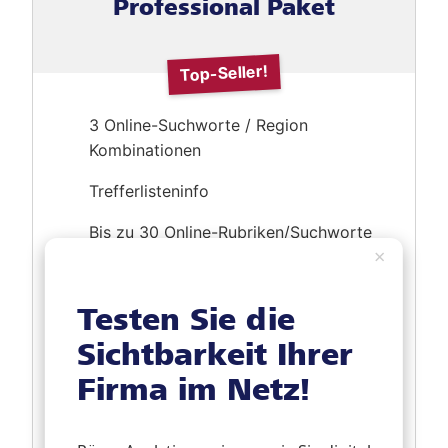
Professional Paket
3 Online-Suchworte / Region
Kombinationen
Trefferlisteninfo
Bis zu 30 Online-Rubriken/Suchworte
×
Online-Logo
Testen Sie die
Bis zu 30 Online-Bilder mit
Schaufenster
Sichtbarkeit Ihrer
Online-Broschüre
Firma im Netz!
Übernahme Online-Videospot