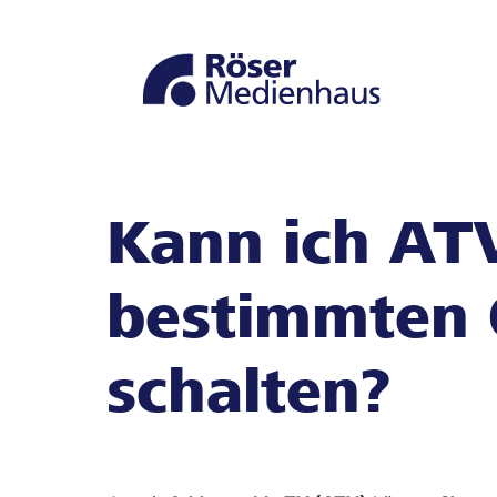
Zur
Zum
Navigation
Seiteninhalt
springen
springen
Kann ich ATV
bestimmten 
schalten?