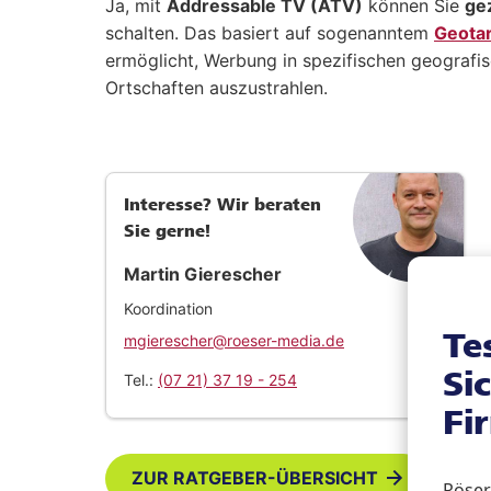
Ja, mit
Addressable TV (ATV)
können Sie
ge
schalten. Das basiert auf sogenanntem
Geotar
ermöglicht, Werbung in spezifischen geografi
Ortschaften auszustrahlen.
Interesse? Wir beraten
Sie gerne!
Martin Gierescher
Koordination
Te
mgierescher@roeser-media.de
Si
Tel.:
(07 21) 37 19 - 254
Fi
ZUR RATGEBER-ÜBERSICHT
Röser 