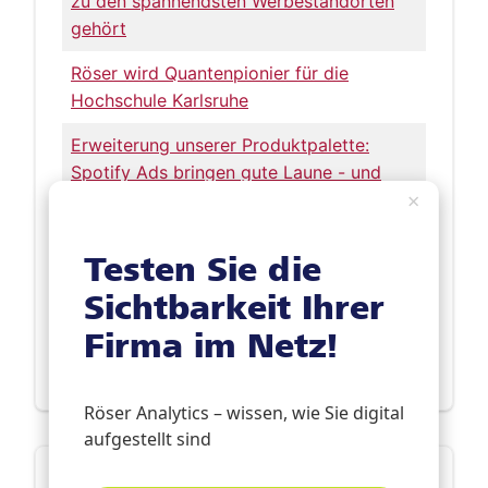
zu den spannendsten Werbestandorten
gehört
Röser wird Quantenpionier für die
Hochschule Karlsruhe
Erweiterung unserer Produktpalette:
Spotify Ads bringen gute Laune - und
×
„Glücksgefühle“!
Für alle Seiten ein Gewinn: Die neuen
Testen Sie die
Pfarrmagazine
Sichtbarkeit Ihrer
Neue Ausgabe von Röser Medienhaus
Firma im Netz!
aktuell erschienen
Röser Analytics – wissen, wie Sie digital
aufgestellt sind
Die letzten Kurznachrichten