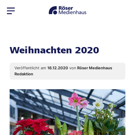
Zur
Zum
Navigation
Seiteninhalt
springen
springen
Weihnachten 2020
Veröffentlicht am
16.12.2020
von
Röser Medienhaus
Redaktion