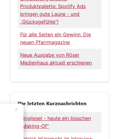
Produktpalette: Spotify Ads
bringen gute Laune - und
„Glücksgefühle“!
Für alle Seiten ein Gewinn: Die
neuen Pfarrmagazine
Neue Ausgabe von Röser
Medienhaus aktuell erschienen
Die letzten Kurznachrichten
×
Singliesel - heute ein bisschen
„Making-Of"
Patrick Hünemohr im Interview