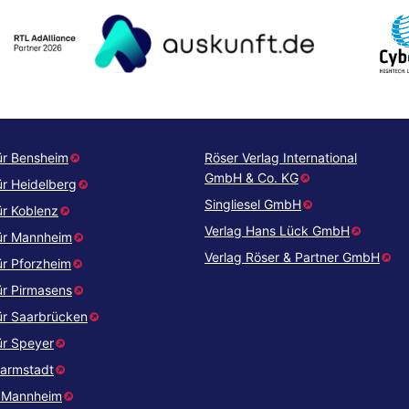
ür Bensheim
Röser Verlag International
GmbH & Co. KG
ür Heidelberg
Singliesel GmbH
ür Koblenz
Verlag Hans Lück GmbH
ür Mannheim
Verlag Röser & Partner GmbH
ür Pforzheim
ür Pirmasens
ür Saarbrücken
ür Speyer
Darmstadt
e Mannheim