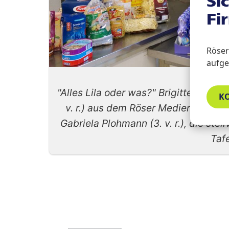
Si
Fi
Röser 
aufges
"Alles Lila oder was?" Brigitte Mackiw-
K
v. r.) aus dem Röser Medienhaus 
Gabriela Plohmann (3. v. r.), die ste
Tafe