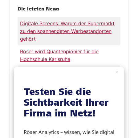
Die letzten News
Digitale Screens: Warum der Supermarkt
zu den spannendsten Werbestandorten
gehört
Röser wird Quantenpionier für die
Hochschule Karlsruhe
×
Erweiterung unserer Produktpalette:
Spotify Ads bringen gute Laune - und
„Glücksgefühle“!
Testen Sie die
Sichtbarkeit Ihrer
Für alle Seiten ein Gewinn: Die neuen
Pfarrmagazine
Firma im Netz!
Neue Ausgabe von Röser Medienhaus
aktuell erschienen
Röser Analytics – wissen, wie Sie digital