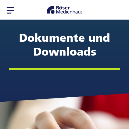
Zur
Zum
Navigation
Seiteninhalt
springen
springen
Dokumente und
Downloads