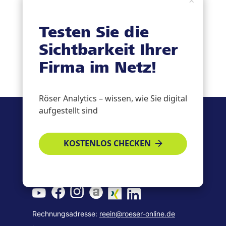
×
Testen Sie die
Sichtbarkeit Ihrer
Firma im Netz!
Röser Analytics – wissen, wie Sie digital
aufgestellt sind
Röser Medienhaus
Fritz-Erler-Str. 25
76133 Karlsruhe
KOSTENLOS CHECKEN
Telefon:
(07 21) 37 19 - 0
E-Mail:
info@roeser-medienhaus.de
Rechnungsadresse:
reein@roeser-online.de