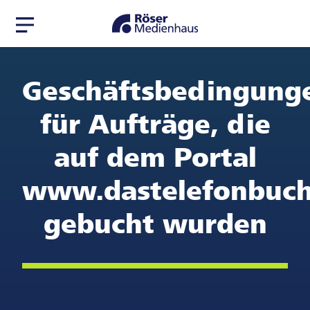
Zur
Zum
Navigation
Seiteninhalt
springen
springen
Geschäftsbedingung
für Aufträge, die
auf dem Portal
www.dastelefonbuch
gebucht wurden