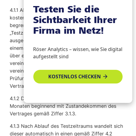
Testen Sie die
4.1.1 Als Neukunde sind Sie berechtigt, den
Sichtbarkeit Ihrer
kostenpflichtigen Unternehmenseintrag für einen
begrenzten Zeitraum kostenfrei zu testen (hier:
Firma im Netz!
„Testzeitraum“). Ein Anspruch hierauf ist
ausgeschlossen, wenn Sie mit dem Verlag oder
einem der anderen Anbieter bereits einen Vertrag
Röser Analytics – wissen, wie Sie digital
über einen Kostenpflichtigen Unternehmenseintrag
aufgestellt sind
vereinbart haben oder in der Vergangenheit
vereinbart hatten. Diesbezüglich sind wir zur
KOSTENLOS CHECKEN
Prüfung vorbestehender oder vergangener
Vertragsverhältnisse berechtigt.
4.1.2 Der Testzeitraum hat eine Laufzeit von drei
Monaten beginnend mit Zustandekommen des
Vertrages gemäß Ziffer 3.1.3.
4.1.3 Nach Ablauf des Testzeitraums wandelt sich
dieser automatisch in einen gemäß Ziffer 4.2